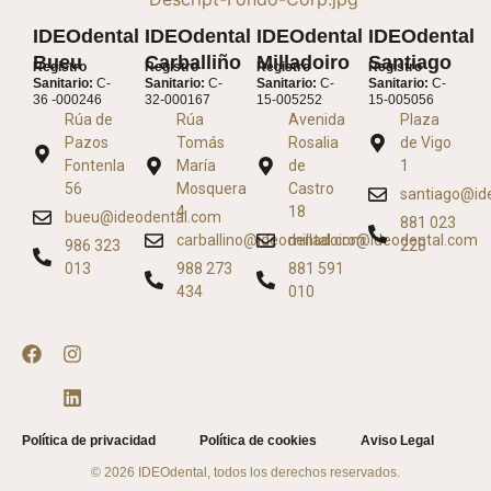
IDEOdental
IDEOdental
IDEOdental
IDEOdental
Bueu
Carballiño
Milladoiro
Santiago
Registro
Registro
Registro
Registro
Sanitario:
C-
Sanitario:
C-
Sanitario:
C-
Sanitario:
C-
36 -000246
32-000167
15-005252
15-005056
Rúa de
Rúa
Avenida
Plaza
Pazos
Tomás
Rosalia
de Vigo
Fontenla
María
de
1
56
Mosquera
Castro
santiago@id
4
18
bueu@ideodental.com
881 023
carballino@ideodental.com
milladoiro@ideodental.com
986 323
228
013
988 273
881 591
434
010
Política de privacidad
Política de cookies
Aviso Legal
© 2026 IDEOdental, todos los derechos reservados.